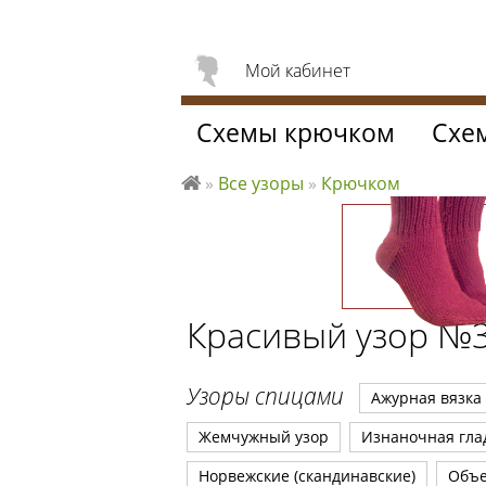
Мой кабинет
Схемы крючком
Схе
»
Все узоры
»
Крючком
Л
ю
б
л
ю
Красивый узор №
вя
за
ть
Узоры спицами
Ажурная вязка
Жемчужный узор
Изнаночная гла
Норвежские (скандинавские)
Объ