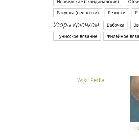
Норвежские (скандинавские)
Объ
Ракушка (веерочки)
Резинки
Р
Узоры крючком
Бабочка
Зв
Тунисское вязание
Филейное вяз
Wiki: Pedia
Г