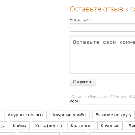
Оставьте отзыв к 
Ваше имя
Оставлен Елизавета (12 Апр в 14:1
РорП
Ажурные полосы
Ажурные ромбы
Вязание по кругу
дь
Кайма
Косы (жгуты)
Красивые
Крупные
Ли