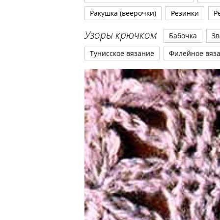
Ракушка (веерочки)
Резинки
Р
Узоры крючком
Бабочка
Зв
Тунисское вязание
Филейное вяз