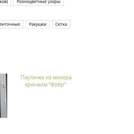
ков)
Разноцветные узоры
енточные
Ракушки
Сетка
Паутинка из мохера
крючком "Флёр"