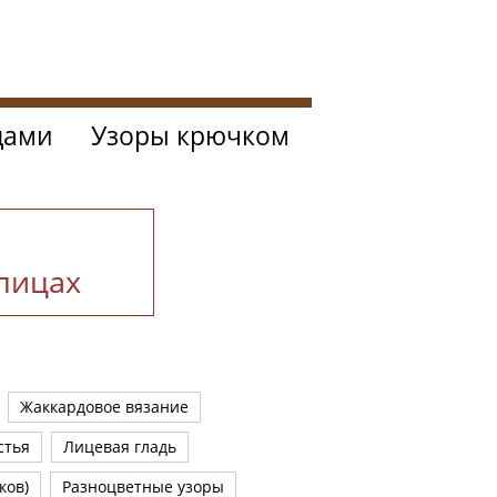
цами
Узоры крючком
спицах
Жаккардовое вязание
стья
Лицевая гладь
ков)
Разноцветные узоры