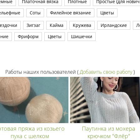
емные
Платочная вязка
Плотные
Простые (для нович
ельефные
Соты
Филейное вязание
Цветы
ездочки
Зигзаг
Кайма
Кружева
Ирландские
Л
ание
Фриформ
Цветы
Шишечки
Работы наших пользователей
(
Добавить свою работу
)
отовая пряжа из козьего
Паутинка из мохера
пуха с шелком
крючком "Флёр"