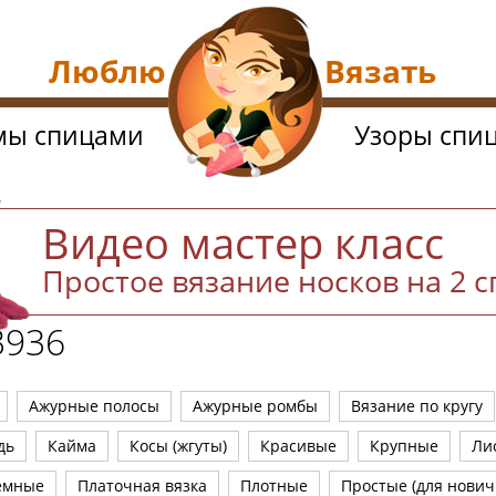
Люблю Вязать
мы спицами
Узоры спи
Видео мастер класс
Простое вязание носков на 2 
3936
Ажурные полосы
Ажурные ромбы
Вязание по кругу
дь
Кайма
Косы (жгуты)
Красивые
Крупные
Ли
емные
Платочная вязка
Плотные
Простые (для нович