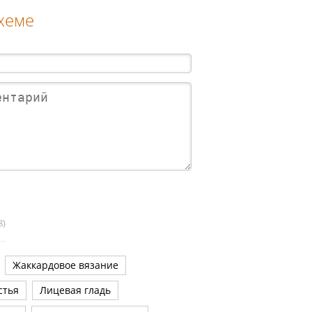
схеме
8)
Жаккардовое вязание
стья
Лицевая гладь