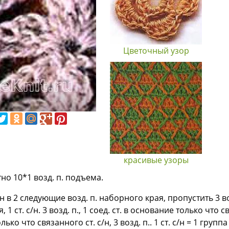
Цветочный узор
красивые узоры
но 10*1 возд. п. подъема.
 б/н в 2 следующие возд. п. наборного края, пропустить 3 
ст. с/н. 3 возд. п., 1 соед. ст. в основание только что связ
олько что связанного ст. с/н, 3 возд. п.. 1 ст. с/н = 1 групп