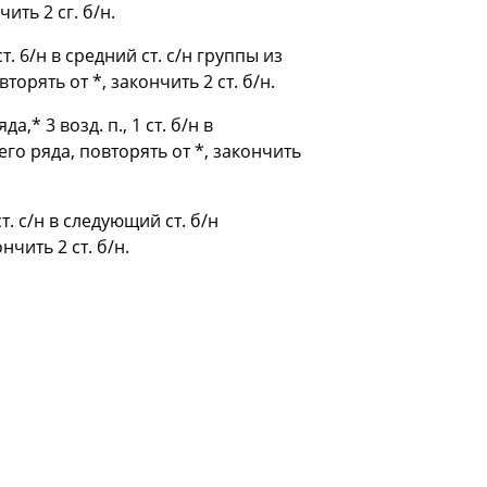
ить 2 сг. б/н.
ст. 6/н в средний ст. с/н группы из
торять от *, закончить 2 ст. б/н.
а,* 3 возд. п., 1 ст. б/н в
его ряда, повторять от *, закончить
ст. с/н в следующий ст. б/н
чить 2 ст. б/н.