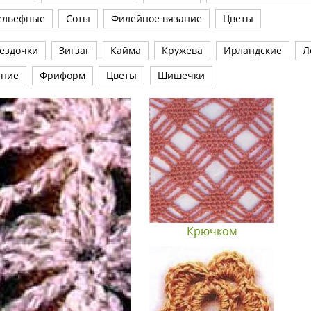
ельефные
Соты
Филейное вязание
Цветы
ездочки
Зигзаг
Кайма
Кружева
Ирландские
Л
ание
Фриформ
Цветы
Шишечки
Крючком