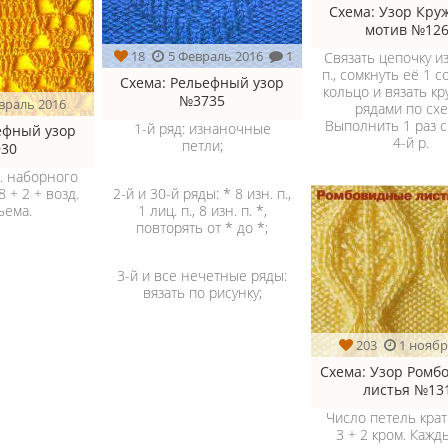
Схема
: Узор Кру
мотив №12
18
5 Февраль 2016
1
Связать цепочку из
п., сомкнуть её 1 со
Схема
: Рельефный узор
кольцо и вязать к
№3735
враль 2016
рядами по схе
Выполнить 1 раз с
1-й ряд: изнаночные
ефный узор
4-й р.
петли;
30
п. наборного
2-й и 30-й ряды: * 8 изн. п.,
8 + 2 + возд.
1 лиц. п., 8 изн. п. *,
ъема.
повторять от * до *;
3-й и все нечетные ряды:
вязать по рисунку;
203
1 ноябр
Схема
: Узор Ромб
листья №13
Число петель крат
3 + 2 кром. Кажд