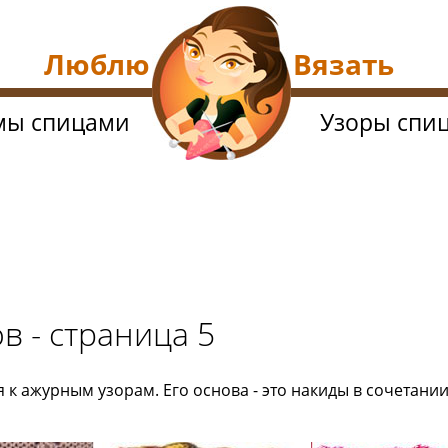
Люблю Вязать
мы спицами
Узоры спи
в - страница 5
 к ажурным узорам. Его основа - это накиды в сочетан