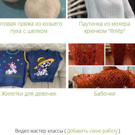
отовая пряжа из козьего
Паутинка из мохера
пуха с шелком
крючком "Флёр"
Жилетки для девочек
Бабочки
Видео мастер классы
(
Добавить свою работу
)