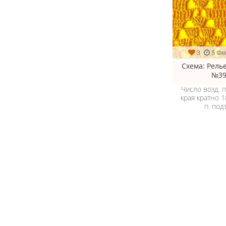
3
5 Фе
Схема
: Рель
№39
Число возд. 
края кратно 1
п. под