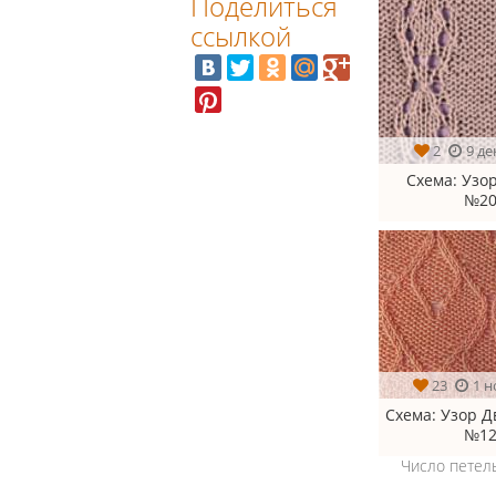
Поделиться
ссылкой
2
9 де
Схема
: Узо
№20
23
1 н
Схема
: Узор 
№12
Число петель