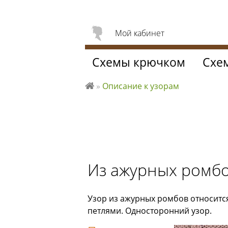
Мой кабинет
Схемы крючком
Схе
»
Описание к узорам
Л
ю
б
л
ю
вя
Из ажурных ромбо
за
ть
Узор из ажурных ромбов относится
петлями. Односторонний узор.