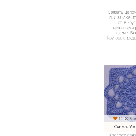
Связать цепоч
п. и заключит
ст. в кру
круговыми 
схеме. В
Круговые ряды
12
3 н
Схема
: У
Квадрат: свя