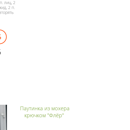
п. лиц, 2
ид, 2 п.
овторять
5
5
Паутинка из мохера
крючком "Флёр"