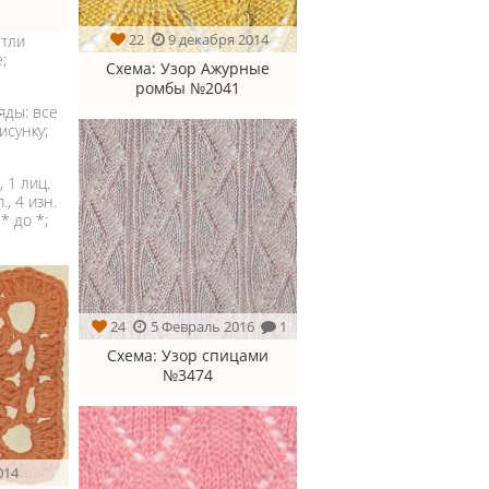
22
9 декабря 2014
етли
;
Схема
: Узор Ажурные
ромбы №2041
яды: все
исунку;
, 1 лиц.
п., 4 изн.
 * до *;
24
5 Февраль 2016
1
Схема
: Узор спицами
№3474
014