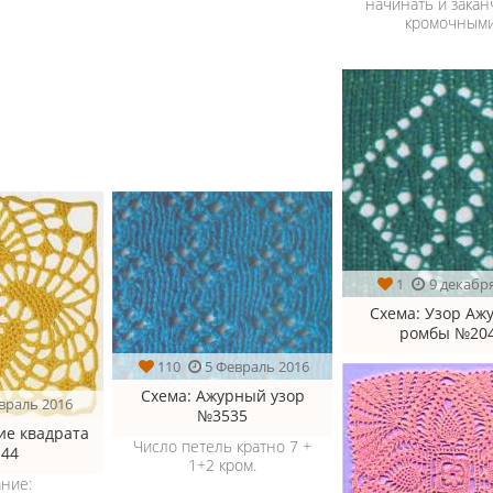
начинать и закан
кромочными
1
9 декабр
Схема
: Узор Аж
ромбы №20
110
5 Февраль 2016
Схема
: Ажурный узор
враль 2016
№3535
ние квадрата
Число петель кратно 7 +
44
1+2 кром.
ние: