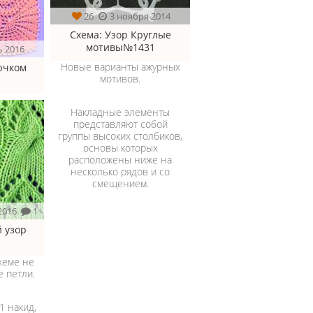
26
3 ноября 2014
Схема
: Узор Круглые
мотивы№1431
ь 2016
Новые варианты ажурных
ючком
мотивов.
Накладные элементы
представляют собой
группы высоких столбиков,
основы которых
расположены ниже на
несколько рядов и со
смещением.
2016
1
 узор
хеме не
 петли.
 1 накид,