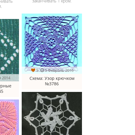
заканчивать 1 кром.
чивать
.
5
5 Февраль 2016
я 2014
Схема
: Узор крючком
№3786
урные
45