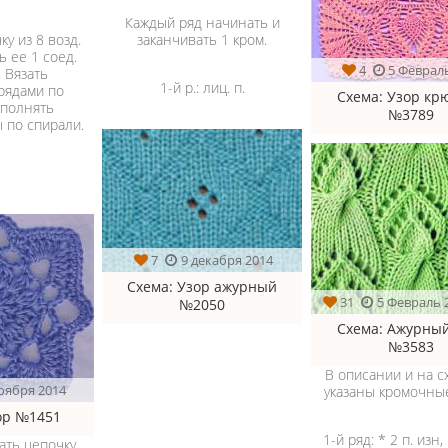
Каждый ряд начинать и
заканчивать 1 кром.
ку из 8 возд.
ь ее 1 соед.
4
5 Феврал
г. Вязать
1-й р.: лиц. п.
рядами по
Схема
: Узор кр
ыполнять
№3789
 по спирали.
7
9 декабря 2014
Схема
: Узор ажурный
31
5 Февраль 
№2050
Схема
: Ажурный
№3583
В описании и на с
оября 2014
указаны кромочные
зор №1451
1-й ряд: * 2 п. изн,
зать цепочку