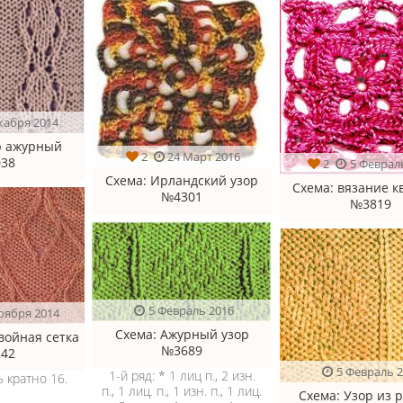
кабря 2014
р ажурный
2
24 Март 2016
38
2
5 Феврал
Схема
: Ирландский узор
Схема
: вязание к
№4301
№3819
5 Февраль 2016
оября 2014
Схема
: Ажурный узор
Двойная сетка
№3689
42
5 Февраль 
1-й ряд: * 1 лиц п., 2 изн.
 кратно 16.
п., 1 лиц. п., 1 изн. п., 1 лиц.
Схема
: Узор из 