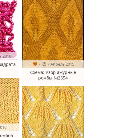
ь 2016
вадрата
7
7 Апрель 2015
Схема
: Узор ажурные
ромбы №2654
2016
ромбов