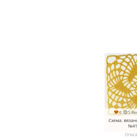
6
5 Фе
Схема
: вяза
№41
Описа