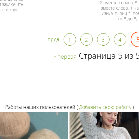
2 вместе справа, 5 
 и заключить
вместе слева, 1 нак
ст. в круг.
изн, 9 п. лиц *, п
от * до *;
пред
1
2
3
4
Страница 5 из 
« первая
Работы наших пользователей
(
Добавить свою работу
)