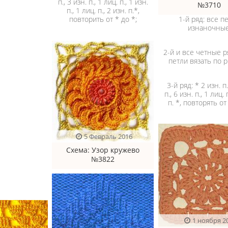
п., 3 изн. п., 1 лиц. п., 1 изн.
№3710
п., 1 лиц. п., 2 изн. п.*,
повторить от * до *;
1-й ряд: все п
изнаночные
2-й и все четные р
петли вязать по р
3-й ряд: * 2 изн. п.
п., 6 изн. п., 1 лиц. 
п. *, повторять от
5 Февраль 2016
Схема
: Узор кружево
№3822
1 ноября 2