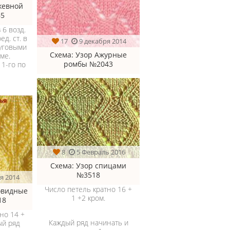
жевной
65
 6 возд.
ед. ст. в
17
9 декабря 2014
руговыми
Схема
: Узор Ажурные
ме.
ромбы №2043
 1-го по
8
5 Февраль 2016
Схема
: Узор спицами
№3518
я 2014
Число петель кратно 16 +
овидные
1 +2 кром.
18
но 14 +
Каждый ряд начинать и
ый ряд